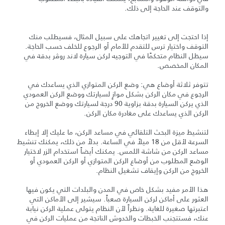
والتوقف عند الحاجة إلى ذلك.
إذا احتجت إلى تغيير اتجاهك على سبيل المثال، فسيطلب منك
التوقف واختيار ترس للتقدم للأمام أو الرجوع للخلف حسب الحاجة.
سيظل النظام متحكمًا في التوجيه لركن سيارة لاند روڤر بدقة في
المكان المخصص.
تتوفر ثلاثة أوضاع هي: وضع الركن المتوازي الذي يساعدك في
الرجوع في مكان الركن بشكل موازٍ لسيارتك ووضع الركن العمودي
الذي يركن السيارة بدقة بزاوية 90 درجة لسيارتك ووضع الخروج من
الركن الذي يساعدك على مغادرة مكان الركن.
لتنشيط ميزة البحث التلقائي في مساعد الركن، ما عليك إلا إبطاء
السرعة لأقل من 18 ميلاً في الساعة. بدلاً من ذلك، يمكنك تنشيط
مساعد الركن من شاشة اللمس. يمكنك أيضاً استخدام الزر لاختيار
الوضع المطلوب من أوضاع الركن المتوازي أو الركن العمودي أو
الخروج من الركن وإيقاف تشغيل النظام.
هذا الأمر مفيد بشكل خاص في المدن والبلدات التي يكون فيها
العثور على أماكن لركن السيارة صعباً. سيشير إلى الأماكن التي
اعتبرتها صغيرة للغاية. ونظراً لأن النظام يتولى عملية الركن نيابة
عنك، فستتجنب الخبطات والخدوش الناتجة من عمليات الركن في