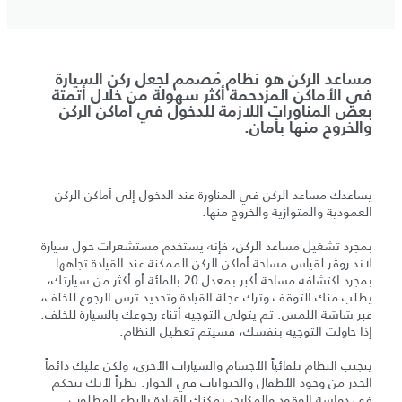
مساعد الركن هو نظام مُصمم لجعل ركن السيارة
في الأماكن المزدحمة أكثر سهولة من خلال أتمتة
بعض المناورات اللازمة للدخول في أماكن الركن
والخروج منها بأمان.
يساعدك مساعد الركن في المناورة عند الدخول إلى أماكن الركن
العمودية والمتوازية والخروج منها.
بمجرد تشغيل مساعد الركن، فإنه يستخدم مستشعرات حول سيارة
لاند روڤر لقياس مساحة أماكن الركن الممكنة عند القيادة تجاهها.
بمجرد اكتشافه مساحة أكبر بمعدل 20 بالمائة أو أكثر من سيارتك،
يطلب منك التوقف وترك عجلة القيادة وتحديد ترس الرجوع للخلف،
عبر شاشة اللمس. ثم يتولى التوجيه أثناء رجوعك بالسيارة للخلف.
إذا حاولت التوجيه بنفسك، فسيتم تعطيل النظام.
يتجنب النظام تلقائياً الأجسام والسيارات الأخرى، ولكن عليك دائماً
الحذر من وجود الأطفال والحيوانات في الجوار. نظراً لأنك تتحكم
في دواسة الوقود والمكابح، يمكنك القيادة بالبطء المطلوب