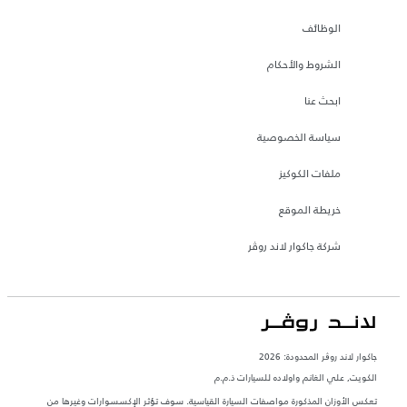
الوظائف
الشروط والأحكام
ابحث عنا
سياسة الخصوصية
ملفات الكوكيز
خريطة الموقع
شركة جاكوار لاند روڤر
جاكوار لاند روڨر المحدودة: 2026
الكويت, علي الغانم واولاده للسيارات ذ.م.م
تعكس الأوزان المذكورة مواصفات السيارة القياسية. سوف تؤثر الإكسسوارات وغيرها من