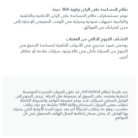
نظام المساعدة على الركن بزاوية 360 درجة
توفر مستشعرات نظام المساعدة على الركن الأمامية والخلفية
والجانبية تنبيهات صوتية ومرئية في الوقت الحقيقي للإشارة إلى
مدى اقترابك من العوائق.
اكتشاف الخروج الخالي من العقبات
يومض ضوء تحذيري في الأبواب الخلفية لمساعدة الجميع في
الخروج من السيارة بأمان في حالة وجود سيارات قادمة أو مخاطر
أخرى.
عند طرحنا لنظام InControl، قد تكون الميزات المحددة الموضحة
اختيارية وتعتمد على السوق أو مجموعة نقل الحركة. يُرجى الرجوع إلى
الوكيل المحلي لسيارات لاند روڤر لمعرفة التوافر والشروط الكاملة.
تتطلب بعض الميزات استخدام بطاقة SIM ملائمة مع عقد بيانات
مناسب، وهو ما يتطلب اشتراكًا آخر بعد مرور المدة الأولية التي يخبرك
بها الوكيل. لا يمكن ضمان إمكانية اتصال الهاتف المحمول في كل
المواقع.