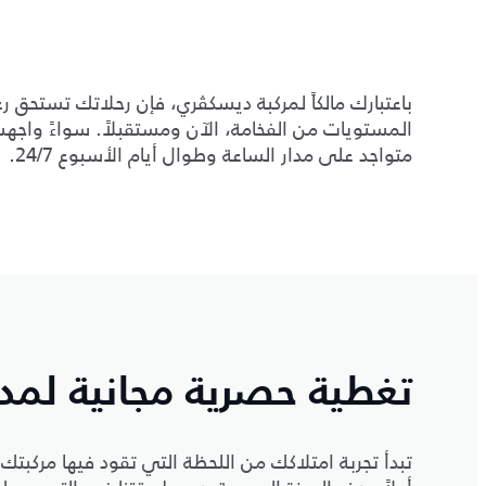
باعتبارك مالكاً لمركبة ديسكڤري، فإن رحلاتك تستحق 
المستويات من الفخامة، الآن ومستقبلاً. سواءً واجهت
متواجد على مدار الساعة وطوال أيام الأسبوع 24/7.
تغطية حصرية مجانية لمدة 5 سنوات/150,000