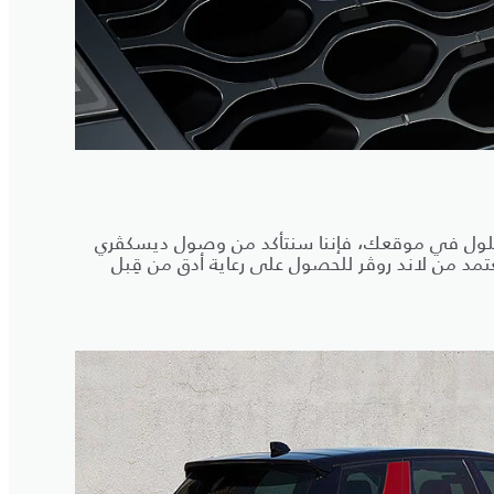
 حلول في موقعك، فإننا سنتأكد من وصول ديسكڤري
مد من لاند روڤر للحصول على رعاية أدق من قِبل