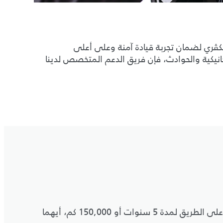
سكڤري لضمان تجربة قيادة آمنة وعلى أعلى
انيكية والحوادث، فإن فريق الدعم المتخصص لدينا
تبدأ تجربة امتلاكك من اللحظة التي تقود فيها مركبتك ديسكڤري الجديدة، حيث ستستمتع بالخدمة الشاملة للمساعدة على الطريق لمدة 5 سنوات أو 150,000 كم، أيهما