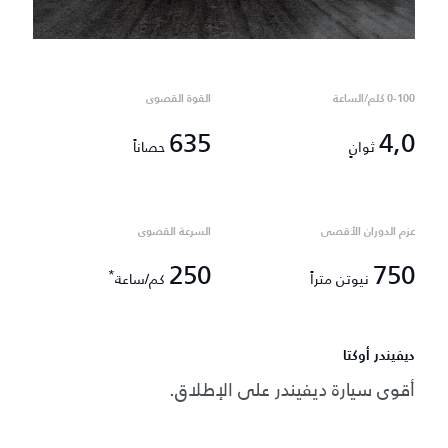
0-100 كلم/الساعة
القوة القصوى
635
4,0
ثوانٍ
حصاناً
عزم الدوران الأقصى
السرعة القصوى
250
750
*
نيوتن متراً
كم/ساعة
ديفيندر أوكتا
أقوى سيارة ديفيندر على الإطلاق.