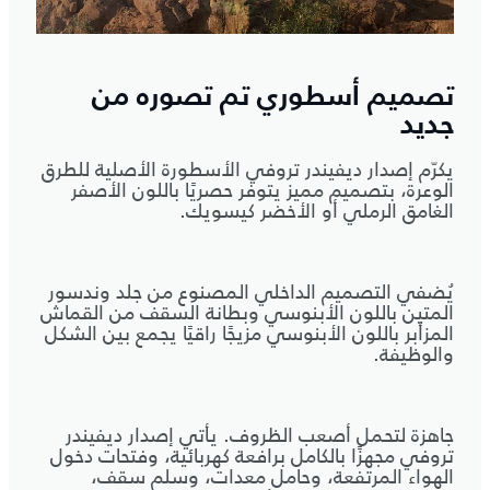
تصميم أسطوري تم تصوره من
جديد
يكرّم إصدار ديفيندر تروفي الأسطورة الأصلية للطرق
الوعرة، بتصميم مميز يتوفر حصريًا باللون الأصفر
الغامق الرملي أو الأخضر كيسويك.
يُضفي التصميم الداخلي المصنوع من جلد وندسور
المتين باللون الأبنوسي وبطانة السقف من القماش
المزأبر باللون الأبنوسي مزيجًا راقيًا يجمع بين الشكل
والوظيفة.
جاهزة لتحمل أصعب الظروف. يأتي إصدار ديفيندر
تروفي مجهزًا بالكامل برافعة كهربائية، وفتحات دخول
الهواء المرتفعة، وحامل معدات، وسلم سقف،