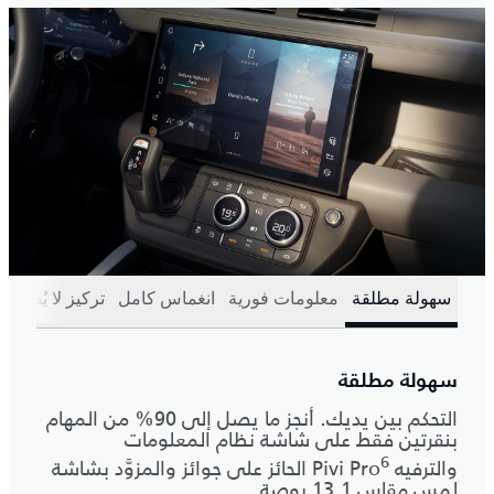
سهولة مطلقة
معلومات فورية
انغماس كامل
تركيز لا يُضاهى
سهولة مطلقة
التحكم بين يديك. أنجز ما يصل إلى 90% من المهام
بنقرتين فقط على شاشة نظام المعلومات
6
والترفيه Pivi Pro
‎ الحائز على جوائز والمزوَّد بشاشة
لمس مقاس 13,1 بوصة.