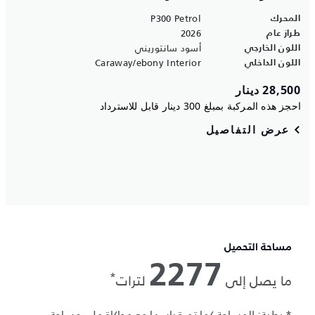
مساحة التحميل
2277
*
ما يصل إلى
لترات
* رطبة: المساحة كما تم قياسها مع محاكاة ملء مساحة