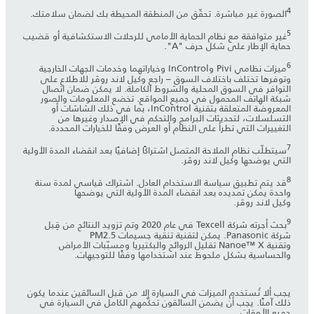
4
الصورة غير مباشرة. تحقّق من المنطقة المحيطة بك لضمان سلامتك.
5
غير متوافقة مع نظام الحماية الأمامي للرحلات الاستكشافية أو قضيب
حماية الإطار على شكل حرف "A".
6
ميزات نظامي Pivi وInControl وخياراتهما وخدمات الجهات الخارجية
وتوفرها تختلف باختلاف السوق – راجع وكيل لاند روڤر للاطلاع على
التوافر في السوق المحلية والشروط الكاملة. لا يمكن ضمان اتصال
شبكة الهاتف المحمول في جميع المواقع. تخضع المعلومات والصور
المعروضة المتعلقة بتقنية InControl، بما في ذلك الشاشات أو
التسلسلات، لتحديثات البرامج والتحكم في الإصدار وغيرها من
التغييرات التي تطرأ على النظام أو العرض وفقًا للخيارات المحددة.
7
سيتطلّب نظام الملاحة المتصل اشتراكًا إضافيًا بعد انقضاء المدة الأولية
التي يوضحها وكيل لاند روڤر.
8
قد يتم تطبيق سياسة الاستخدام العادل. اشتراك قياسي لمدة سنة
واحدة يمكن تمديده بعد انقضاء المدة الأولية التي يوضحها
وكيل لاند روڤر.
9
بحث أجرته شركة Texcell في عام 2020 وتم تزويد النتائج من قِبل
شركة Panasonic. يمكن لتقنية تنقية جسيمات PM2.5
وتقنية Nanoe™ X تقليل الروائح والبكتيريا ومسبّبات الأمراض
والحساسية بشكل ملحوظ عند استخدامها وفقًا للتوجيهات.
يجب ألا تُستخدم الميزات في السيارة إلا من قبل السائقين عندما يكون
ذلك آمنًا. يجب أن يضمن السائقون تحكّمهم الكامل في السيارة في
جميع الأوقات.