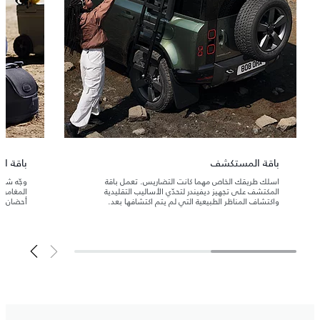
باقة المستكشف
باقة ال
اسلك طريقك الخاص مهما كانت التضاريس. تعمل باقة
وجّه شغف
المكتشف على تجهيز ديفيندر لتحدّي الأساليب التقليدية
المغامرا
واكتشاف المناظر الطبيعية التي لم يتم اكتشافها بعد.
أحضان ال