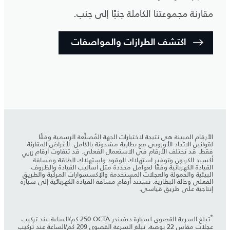
مقارنة مجموعتنا الكاملة جنبًا إلى جنب.
اكتشف الطرازات والمواصفات
الأرقام المبينة هي نتيجة لاختبارات الجهة المُصنِّعة الرسمية وفقًا
لقوانين الاتحاد الأوروبي مع بطارية مشحونة بالكامل. لأغراض المقارنة
فقط. قد تختلف الأرقام في الاستعمال الفعلي. قد تتفاوت أرقام
ثاني
أكسيد الكربون وتوفير استهلاك الوقود واستهلاك الطاقة ومسافة
القيادة الكهربائية وفقًا لعوامل محددة مثل أساليب القيادة والظروف
البيئية والحمولة والعجلات المستخدمة والإكسسوارات المركّبة والطريق
الفعلي وحالة البطارية. تستند أرقام مسافة القيادة الكهربائية إلى سيارة
إنتاجية على طريق قياسي.
*
تبلغ السرعة القصوى لسيارة ديفيندر OCTA‏ 250 كم/الساعة عند تركيب
عجلات مقاس 22 بوصة. تبلغ السرعة القصوى 209 كم/الساعة عند تركيب