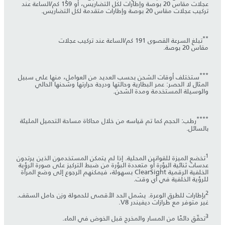
عجلات مقاس 20 بوصة وإطارات لكل التضاريس، أو 159 كم/الساعة عند
تركيب عجلات مقاس 20 بوصة وإطارات متقدمة لكل التضاريس.
**
تبلغ السرعة القصوى 191 كم/الساعة عند تركيب عجلات
مقاس 20 بوصة.
***
ستختلف أوقات الشحن بحسب العديد من العوامل، منها على سبيل
المثال لا الحصر: عمر البطارية وحالتها ودرجة حرارتها وشحنها الحالي
والوسيلة المستخدمة ومدة الشحن.
****
رطب: الحجم كما تم قياسه من خلال محاكاة مساحة التحميل المليئة
بالسائل.
1
تخضع الميزة للقوانين المحلية. إذا لم يتمكن المستخدمون الذين يرتدون
عدسات ثنائية البؤرة أو متعددة البؤرة من ضبط التركيز على صورة الرؤية
الخلفية الرقمية ClearSight بسهولة، فيمكنهم الرجوع إلى وضع المرآة
للرؤية الخلفية في أي وقت.
2
بإطارات للطرق الوعرة. يشمل الحد الأقصى للحمولة وزن حامل السقف.
غير متوفر مع طرازات ديفيندر V8.
3
تحقّق دائمًا من المسار والمخرج قبل الخوض في الماء.