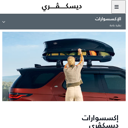
الإكسسوارات
نظرة عامة
إكسسوارات
ديسكڤري