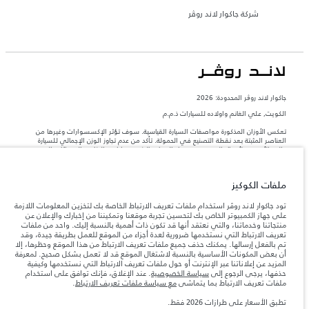
شركة جاكوار لاند روڤر
جاكوار لاند روڨر المحدودة: 2026
الكويت, علي الغانم واولاده للسيارات ذ.م.م
تعكس الأوزان المذكورة مواصفات السيارة القياسية. سوف تؤثر الإكسسوارات وغيرها من
العناصر المثبتة بعد نقطة التصنيع في الحمولة. تأكد من عدم تجاوز الوزن الإجمالي للسيارة
والحد الأقصى لأحمال المحور عند تحميل السيارة بالإكسسوارات والركاب والسوائل والوقود
والحمولة.
ملفات الكوكيز
المعلومات والمواصفات والأسعار والألوان المذكورة على هذا الموقع قد تختلف من بلد إلى
آخر، كما أنّها قد تتغير بدون إشعار مسبق. الرجاء التواصل مع وكيلنا المحلي للتأكد من توفّرها
تود جاكوار لاند روڤر استخدام ملفات تعريف الارتباط الخاصة بك لتخزين المعلومات اللازمة
والتحقق من الأسعار.
على جهاز الكمبيوتر الخاص بك لتحسين تجربة موقعنا وتمكيننا من إخبارك والإعلان عن
منتجاتنا وخدماتنا، والتي نعتقد أنها قد تكون ذات أهمية بالنسبة إليك. واحد من ملفات
إن النقص العالمي في أشباه الموصلات يؤثر حاليًا
ملاحظة مهمة حول الصور والمواصفات.
تعريف الارتباط التي نستخدمها ضرورية لعدة أجزاء من الموقع للعمل بطريقة جيدة، وقد
في مواصفات تصميم السيارات وتوفر الخيارات وتوقيتات التصاميم. هذا ظرف ديناميكي
للغاية، ونتيجة لذلك، قد لا تمثّل الصور المستخدَمة ضمن موقع الويب حاليًا المواصفات الحالية
تم بالفعل إرسالها. يمكنك حذف جميع ملفات تعريف الارتباط من هذا الموقع وحظرها، إلا
بالكامل بالنسبة إلى الميزات والخيارات والحلية ومجموعات الألوان. يرجى استشارة وكيلك الذي
أن بعض المكونات الأساسية بالنسبة لاشتغال الموقع قد لا تعمل بشكل صحيح. لمعرفة
سيتمكّن من تأكيد أي تقييدات حالية معك للسماح لك باتخاذ قرار مدروس
المزيد عن إعلاناتنا عبر الإنترنت أو حول ملفات تعريف الارتباط التي نستخدمها وكيفية
حذفها، يرجى الرجوع إلى
سياسة الخصوصية
. عند الإغلاق، فإنك توافق على استخدام
الأرقام المقدمة هي نتيجة لاختبارات المصنع الرسمية وفقاً لتشريعات الاتحاد الأوروبي. قد
ملفات تعريف الارتباط بما يتماشى
مع سياسة ملفات تعريف الارتباط
.
يتباين استهلك الوقود الفعلي للمركبة عن ذلك المتحقق في تلك الاختبارات كما أن هذه
الأرقام بغرض المقارنة فحسب.
تطبق الأسعار على طرازات 2026 فقط.
الأسعار تنطبق فقط على الطرازات المصنعة في عام 2026.