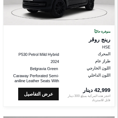
رينج
روڤر
إيڤوك
لسعر
منوفرة حاليّاً
لمحرك
رينج روڤر
HSE
اقات
المحرك
P530 Petrol Mild Hybrid
لمواصفات
طراز عام
2024
اللون الخارجي
Belgravia Green
للون
اللون الداخلي
Caraway Perforated Semi-
لخارجي
aniline Leather Seats With
42,999 دينار‎
للون
عرض التفاصيل
احجز هذه المركبة بمبلغ
300
دينار‎
لداخلي
قابل للاسترداد
راز
ام