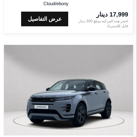
Cloud/ebony
17,999 دينار‎
عرض التفاصيل
احجز هذه المركبة بمبلغ
300
دينار‎
قابل للاسترداد