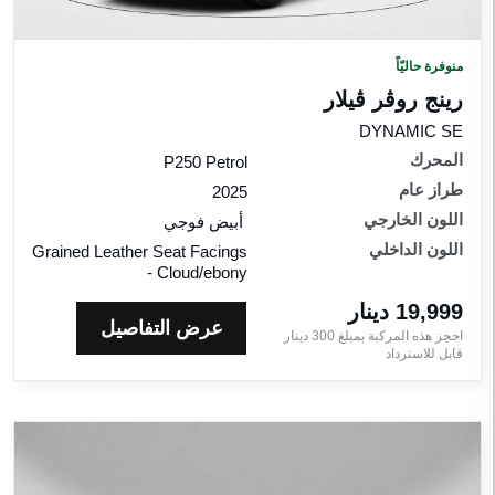
منوفرة حاليّاً
رينج روڤر ڤيلار
DYNAMIC SE
المحرك
P250 Petrol
طراز عام
2025
اللون الخارجي
أبيض فوجي
اللون الداخلي
Grained Leather Seat Facings
- Cloud/ebony
19,999 دينار‎
عرض التفاصيل
احجز هذه المركبة بمبلغ
300
دينار‎
قابل للاسترداد