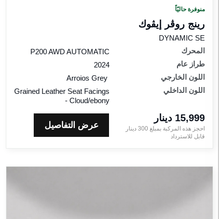
منوفرة حاليّاً
رينج روڤر إيڤوك
DYNAMIC SE
المحرك
P200 AWD AUTOMATIC
طراز عام
2024
اللون الخارجي
Arroios Grey
اللون الداخلي
Grained Leather Seat Facings
- Cloud/ebony
15,999 دينار‎
عرض التفاصيل
احجز هذه المركبة بمبلغ
300
دينار‎
قابل للاسترداد