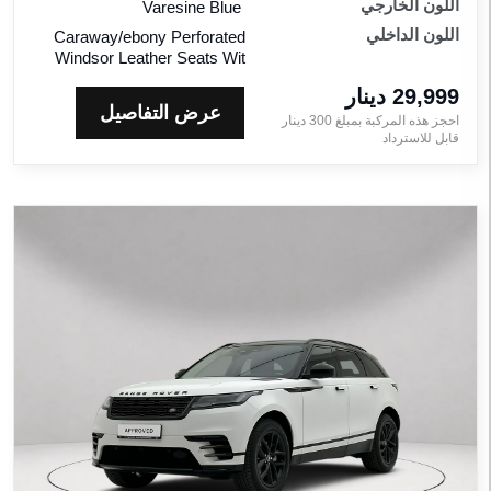
اللون الخارجي
Varesine Blue
اللون الداخلي
Caraway/ebony Perforated
Windsor Leather Seats Wit
29,999 دينار‎
عرض التفاصيل
احجز هذه المركبة بمبلغ
300
دينار‎
قابل للاسترداد