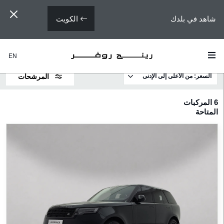
الكويت
شاهد في بلدك
EN
السعر: من الأعلى إلى الإدنى
المرشحات
لطرازات
6
المركبات
المتاحة
رينج
روڤر
رينج
روڤر
سبورت
رينج
روڤر
ڤيلار