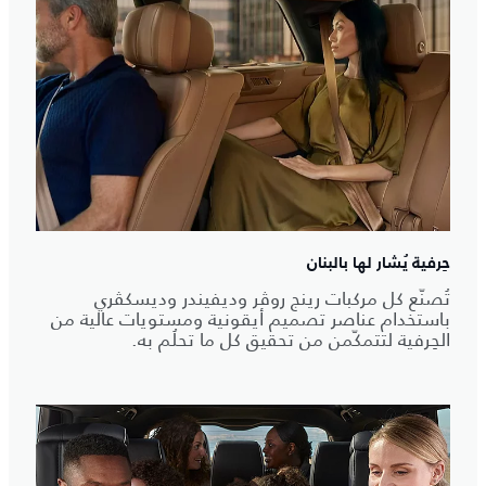
حِرفية يُشار لها بالبنان
تُصنّع كل مركبات رينج روڤر وديفيندر وديسكڤري
باستخدام عناصر تصميم أيقونية ومستويات عالية من
الحِرفية لتتمكّمن من تحقيق كل ما تحلُم به.