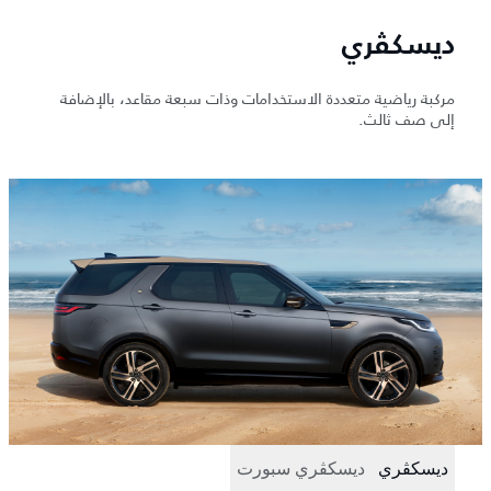
ديسكڤري
مركبة رياضية متعددة الاستخدامات وذات سبعة مقاعد، بالإضافة
إلى صف ثالث.
ديسكڤري
ديسكڤري سبورت