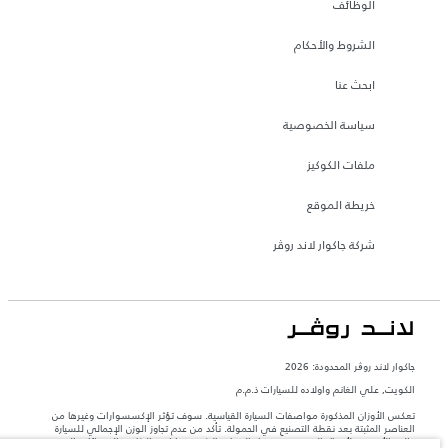
الوظائف
الشروط والأحكام
ابحث عنا
سياسة الخصوصية
ملفات الكوكيز
خريطة الموقع
شركة جاكوار لاند روڤر
جاكوار لاند روڨر المحدودة: 2026
الكويت, علي الغانم واولاده للسيارات ذ.م.م
تعكس الأوزان المذكورة مواصفات السيارة القياسية. سوف تؤثر الإكسسوارات وغيرها من
العناصر المثبتة بعد نقطة التصنيع في الحمولة. تأكد من عدم تجاوز الوزن الإجمالي للسيارة
والحد الأقصى لأحمال المحور عند تحميل السيارة بالإكسسوارات والركاب والسوائل والوقود