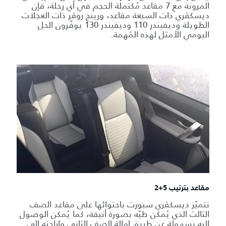
المرونة مع 7 مقاعد مُكتملة الحجم في أي رحلة، فإن
ديسكڤري ذات السبعة مقاعد، ورينج روڤر ذات العجلات
الطويلة وديفيندر 110 وديفيندر 130 يوفّرون الحل
اليومي الأمثل لهذه المَهمة.
مقاعد بترتيب 5+2
تتميّز ديسكڤري سبورت باحتوائها على مقاعد الصف
الثالث الذي يُمكن طيّه بصورة أنيقة، كما يُمكن الوصول
إليه بسهولة عن طريق إمالة الصف الثاني وإزاحته إلى