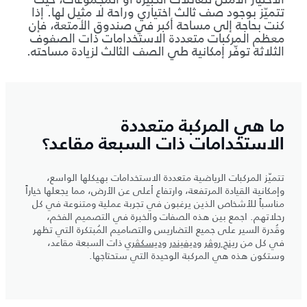
تتميّز بوجود صف ثالث اختياري وراحة لا مثيل لها. إذا
كنت بحاجة إلى مساحة أكبر في صندوق الأمتعة، فإن
معظم المركبات متعددة الاستخدامات ذات الصفوف
الثلاثة توفّر إمكانية طي الصف الثالث لزيادة مساحته.
ما هي المركبة متعددة
الاستخدامات ذات السبعة مقاعد؟
تتميّز المركبات الرياضية متعددة الاستخدامات بهيكلها الواسع،
وإمكانية القيادة المرتفعة، وارتفاع أعلى عن الأرض، مما يجعلها خياراً
مناسباً للأشخاص الذين يرغبون في تجربة عملية ومتنوعة في كل
رحلاتهم. اجمع بين هذه الصفات والخبرة في التصميم الفخم،
وقُدرة السير على جميع التضاريس والتصاميم المُبتكرة التي تظهر
في كل من
رينج روڤر
و
ديفيندر
و
ديسكڤري
ذات السبعة مقاعد،
وستكون هذه هي المركبة الوحيدة التي ستحتاجها.