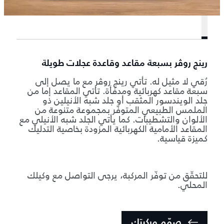
رينج روڤر بسبعة مقاعد وقاعدة عجلات طويلة
رُقي لا مثيل له. تأتي رينج روڤر مع ما يصل إلى
سبعة مقاعد كهربائية ومدفأة. تأتي المقاعد إما من
جلد الويندسور المثقب أو جلد شبه الأنيلين ذو
الملمس الطبيعي المتوفّر بمجموعة متنوعة من
الألوان والتشطيبات. كما يأتي الجلد شبه الأنيلي مع
المقاعد الأمامية الكهربائية المزودة بخاصية التدليك
كميزة قياسية.
للتحقّق من توفّر المركبة، يرجى التواصل مع وكيلك
المحلي.
صمّم مركبتك