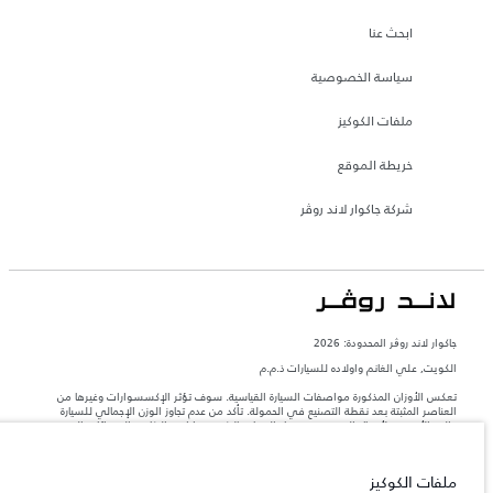
ابحث عنا
سياسة الخصوصية
ملفات الكوكيز
خريطة الموقع
شركة جاكوار لاند روڤر
جاكوار لاند روڨر المحدودة: 2026
الكويت, علي الغانم واولاده للسيارات ذ.م.م
تعكس الأوزان المذكورة مواصفات السيارة القياسية. سوف تؤثر الإكسسوارات وغيرها من
العناصر المثبتة بعد نقطة التصنيع في الحمولة. تأكد من عدم تجاوز الوزن الإجمالي للسيارة
والحد الأقصى لأحمال المحور عند تحميل السيارة بالإكسسوارات والركاب والسوائل والوقود
والحمولة.
ملفات الكوكيز
المعلومات والمواصفات والأسعار والألوان المذكورة على هذا الموقع قد تختلف من بلد إلى