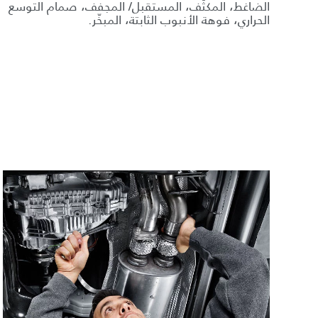
الضاغط، المكثّف، المستقبل/ المجفف، صمام التوسع
الحراري، فوهة الأنبوب الثابتة، المبخّر.