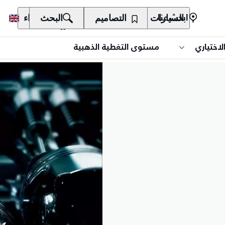
السيارات
المالكون
التصاميم
الاكتشاف
البحث
الشراء
ابحث عنا
لاختياري
مستوى التغطية الذهبية