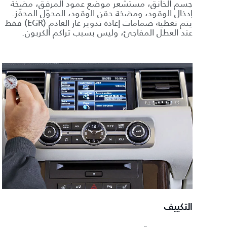
جسم الخانق، مستشعر موضع عمود المرفق، مضخة
إدخال الوقود، ومضخة حقن الوقود، المحوّل المحفّز.
يتم تغطية صمامات إعادة تدوير غاز العادم (EGR) فقط
عند العطل المفاجئ، وليس بسبب تراكم الكربون.
التكييف