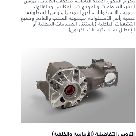
وحزام المحور، أعمدة الكامات، ملحقات الكامات، تروس
النقر، الصمامات والموجهات، المكابس وحلقاتها،
تجويف الأسطوانات، أذرع التوصيل، رأس الأسطوانة،
حشية رأس الأسطوانة، مجموعة السحب والعادم وجميع
التشعبات الداخلية (باستثناء الصمامات المطلية أو
الإعطال بسبب ترسبات الكربون).
التروس التفاضلية (الأمامية والخلفية)