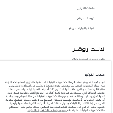
ملفات الكوكيز
خريطة الموقع
شركة جاكوار لاند روڤر
جاكوار لاند روڨر المحدودة: 2026
الكويت, علي الغانم واولاده للسيارات ذ.م.م
تعكس الأوزان المذكورة مواصفات السيارة القياسية. سوف تؤثر الإكسسوارات وغيرها من
ملفات الكوكيز
العناصر المثبتة بعد نقطة التصنيع في الحمولة. تأكد من عدم تجاوز الوزن الإجمالي للسيارة
والحد الأقصى لأحمال المحور عند تحميل السيارة بالإكسسوارات والركاب والسوائل والوقود
والحمولة.
تود جاكوار لاند روڤر استخدام ملفات تعريف الارتباط الخاصة بك لتخزين المعلومات اللازمة
على جهاز الكمبيوتر الخاص بك لتحسين تجربة موقعنا وتمكيننا من إخبارك والإعلان عن
منتجاتنا وخدماتنا، والتي نعتقد أنها قد تكون ذات أهمية بالنسبة إليك. واحد من ملفات
تعريف الارتباط التي نستخدمها ضرورية لعدة أجزاء من الموقع للعمل بطريقة جيدة، وقد
المعلومات والمواصفات والأسعار والألوان المذكورة على هذا الموقع قد تختلف من بلد إلى
تم بالفعل إرسالها. يمكنك حذف جميع ملفات تعريف الارتباط من هذا الموقع وحظرها، إلا
آخر، كما أنّها قد تتغير بدون إشعار مسبق. الرجاء التواصل مع وكيلنا المحلي للتأكد من توفّرها
والتحقق من الأسعار.
أن بعض المكونات الأساسية بالنسبة لاشتغال الموقع قد لا تعمل بشكل صحيح. لمعرفة
المزيد عن إعلاناتنا عبر الإنترنت أو حول ملفات تعريف الارتباط التي نستخدمها وكيفية
إن النقص العالمي في أشباه الموصلات يؤثر حاليًا
ملاحظة مهمة حول الصور والمواصفات.
حذفها، يرجى الرجوع إلى
سياسة الخصوصية
. عند الإغلاق، فإنك توافق على استخدام
في مواصفات تصميم السيارات وتوفر الخيارات وتوقيتات التصاميم. هذا ظرف ديناميكي
ملفات تعريف الارتباط بما يتماشى
مع سياسة ملفات تعريف الارتباط
.
للغاية، ونتيجة لذلك، قد لا تمثّل الصور المستخدَمة ضمن موقع الويب حاليًا المواصفات الحالية