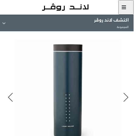
اكتشف لاند روڤر
المجموعة