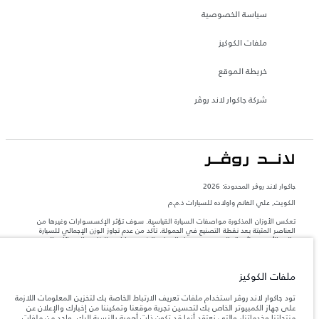
سياسة الخصوصية
ملفات الكوكيز
خريطة الموقع
شركة جاكوار لاند روڤر
جاكوار لاند روڨر المحدودة: 2026
الكويت, علي الغانم واولاده للسيارات ذ.م.م
تعكس الأوزان المذكورة مواصفات السيارة القياسية. سوف تؤثر الإكسسوارات وغيرها من
العناصر المثبتة بعد نقطة التصنيع في الحمولة. تأكد من عدم تجاوز الوزن الإجمالي للسيارة
والحد الأقصى لأحمال المحور عند تحميل السيارة بالإكسسوارات والركاب والسوائل والوقود
والحمولة.
ملفات الكوكيز
المعلومات والمواصفات والأسعار والألوان المذكورة على هذا الموقع قد تختلف من بلد إلى
آخر، كما أنّها قد تتغير بدون إشعار مسبق. الرجاء التواصل مع وكيلنا المحلي للتأكد من توفّرها
تود جاكوار لاند روڤر استخدام ملفات تعريف الارتباط الخاصة بك لتخزين المعلومات اللازمة
والتحقق من الأسعار.
على جهاز الكمبيوتر الخاص بك لتحسين تجربة موقعنا وتمكيننا من إخبارك والإعلان عن
إن النقص العالمي في أشباه الموصلات يؤثر حاليًا
منتجاتنا وخدماتنا، والتي نعتقد أنها قد تكون ذات أهمية بالنسبة إليك. واحد من ملفات
ملاحظة مهمة حول الصور والمواصفات.