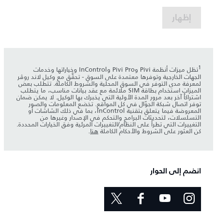
إظهار
1
تظل ميزات أنظمة Pivi وPivi Pro وInControl وخياراتها وخدمات
الجهات الخارجية وتوفرها معتمدة على السوق - تحقَّق مع وكيل لاند روڤر
لمعرفة مدى التوفر في السوق المحلية والشروط الكاملة. تتطلب بعض
الميزات استخدام بطاقة SIM ملائمة مع عقد بيانات مناسب، ما يتطلب
اشتراكاً آخر بعد مرور المدة الأولية التي يخبرك بها الوكيل. لا يمكن ضمان
توفر اتصال شبكة الجوّال في كل المواقع. تخضع المعلومات والصور
المعروضة فيما يتعلق بتقنية InControl، بما في ذلك الشاشات أو
التسلسلات، لتحديثات البرامج والتحكم في الإصدار وغيرها من
التغييرات التي تطرأ على النظام/التغييرات المرئية وفق الخيارات المحددة.
كن العثور على الشروط والأحكام الكاملة
هنا
.
انضم إلى الحوار