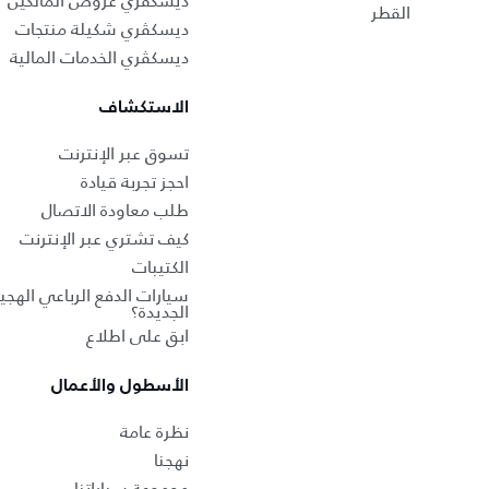
ديسكڤري عروض المالكين
القطر
ديسكڤري شكيلة منتجات
ديسكڤري الخدمات المالية
الاستكشاف
تسوق عبر الإنترنت
احجز تجربة قيادة
طلب معاودة الاتصال
كيف تشتري عبر الإنترنت
الكتيبات
سيارات الدفع الرباعي الهجين
الجديدة؟
ابق على اطلاع
الأسطول والأعمال
نظرة عامة
نهجنا
مجموعة سياراتنا