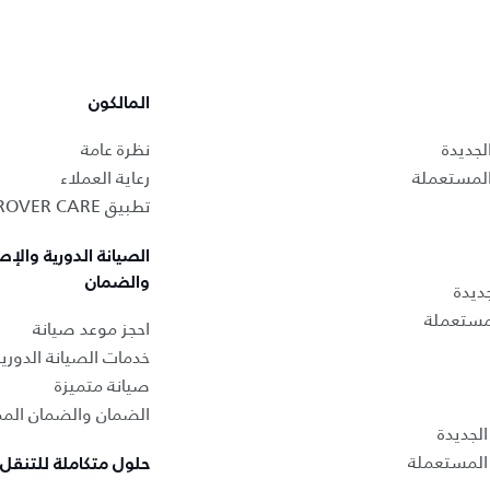
المالكون
لجديدة
نظرة عامة
المستعملة
رعاية العملاء
تطبيق LAND ROVER CARE
الصيانة الدورية والإص
والضمان
ديدة
لمستعملة
احجز موعد صيانة
خدمات الصيانة الدوري
صيانة متميزة
الضمان والضمان المم
لجديدة
المستعملة
حلول متكاملة للتنقل