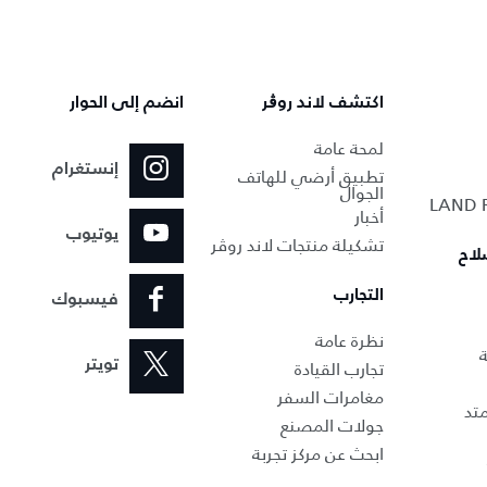
اكتشف لاند روڨر
انضم إلى الحوار
لمحة عامة
إنستغرام
تطبيق أرضي للهاتف
الجوال
أخبار
يوتيوب
تشكيلة منتجات لاند روڤر
لاح
التجارب
فيسبوك
نظرة عامة
ة
تجارب القيادة
تويتر
مغامرات السفر
تد
جولات المصنع
ابحث عن مركز تجربة