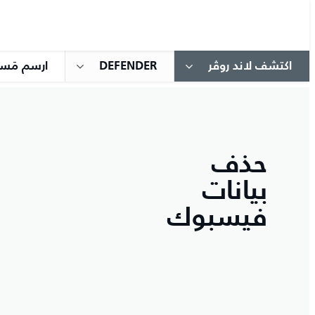
اكتشف لاند روڤر
DEFENDER
ارسم مَسار
حذف
بيانات
فيسبوك