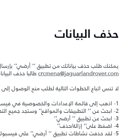
حذف البيانات
يمكنك طلب حذف بياناتك من تطبيق ‘’ أرضي’’ بإرسال 
crcmena@jaguarlandrover.com
طالبا حذف البيانا
لا تنس اتباع الخطوات التالية لطلب منع الوصول إلى
1- اذهب إلى قائمة الإعدادات والخصوصية في فيسبوك
2- ابحث عن ‘’ التطبيقات والمواقع’’ وستجد جميع التطبيقات والمواقع المربوطة بحسابك على فيسبوك
3- ابحث عن تطبيق ‘’ أرضي’’
4- اضغط على’’ إزالة/حذف’’
5- لقد حذفت نشاطات تطبيق ‘’ أرضي’’ على فيسبوك